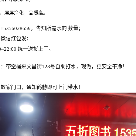
，层层净化，品质高。
5356028659，告知所需水的 数量；
接微信红包发；
00–22:00 统一送货上门。
：带空桶来文昌街128号自助打水，现做，更安全干净！
桶放家门口，通知鹤赫即可上门带水！