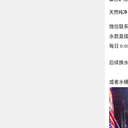
天然纯净
微信联系1
水款直
每日 8:
后续换水
或者水