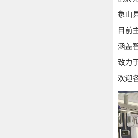
象山县
目前
涵盖
致力
欢迎