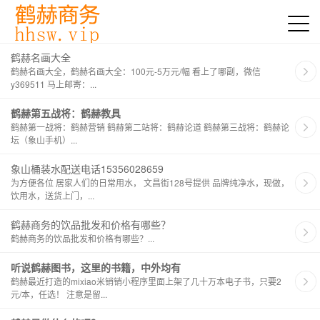
鹤赫名画大全
鹤赫名画大全，鹤赫名画大全：100元-5万元/幅 看上了哪副，微信
y369511 马上邮寄：...
鹤赫第五战将：鹤赫教具
鹤赫第一战将：鹤赫营销 鹤赫第二站将：鹤赫论道 鹤赫第三战将：鹤赫论
坛（象山手机）...
象山桶装水配送电话15356028659
为方便各位 居家人们的日常用水， 文昌街128号提供 品牌纯净水，现做，
饮用水，送货上门，...
鹤赫商务的饮品批发和价格有哪些？
鹤赫商务的饮品批发和价格有哪些？...
听说鹤赫图书，这里的书籍，中外均有
鹤赫最近打造的mixiao米销销小程序里面上架了几十万本电子书，只要2
元/本，任选！ 注意是留...