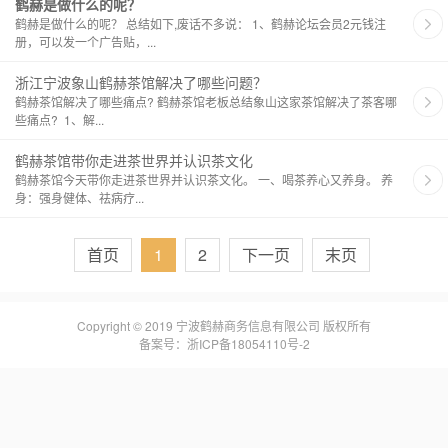
鹤赫是做什么的呢？
鹤赫是做什么的呢？ 总结如下,废话不多说： 1、鹤赫论坛会员2元钱注
册，可以发一个广告贴，...
浙江宁波象山鹤赫茶馆解决了哪些问题？
鹤赫茶馆解决了哪些痛点? ​鹤赫茶馆老板总结象山这家茶馆解决了茶客哪
些痛点? ​ ​1、解...
鹤赫茶馆带你走进茶世界并认识茶文化
鹤赫茶馆今天带你走进茶世界并认识茶文化。 一、喝茶养心又养身。 养
身：强身健体、祛病疗...
首页
1
2
下一页
末页
Copyright © 2019 宁波鹤赫商务信息有限公司 版权所有
备案号：浙ICP备18054110号-2